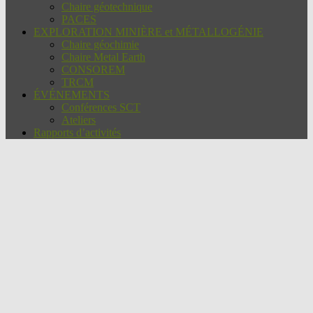
Chaire géotechnique
PACES
EXPLORATION MINIÈRE et MÉTALLOGÉNIE
Chaire géochimie
Chaire Metal Earth
CONSOREM
TRCM
ÉVÉNEMENTS
Conférences SCT
Ateliers
Rapports d’activités