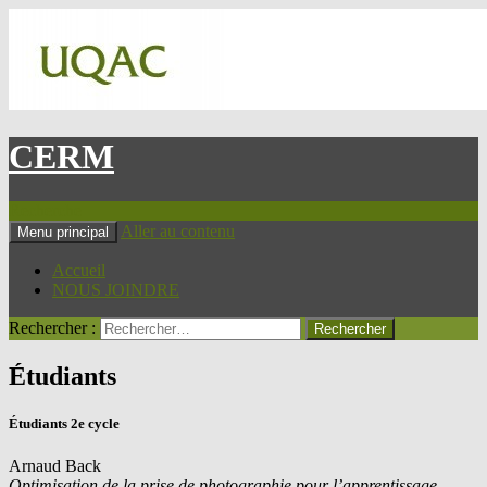
CERM
Recherche
Aller au contenu
Menu principal
Accueil
NOUS JOINDRE
Rechercher :
Étudiants
Étudiants 2e cycle
Arnaud Back
Optimisation de la prise de photographie pour l’apprentissage