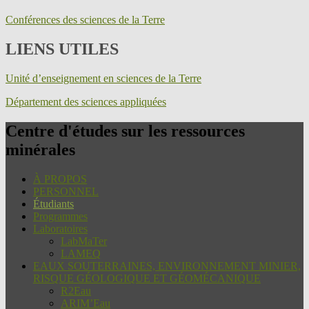
Conférences des sciences de la Terre
LIENS UTILES
Unité d’enseignement en sciences de la Terre
Département des sciences appliquées
Centre d'études sur les ressources
minérales
À PROPOS
PERSONNEL
Étudiants
Programmes
Laboratoires
LabMaTer
LAMEQ
EAUX SOUTERRAINES, ENVIRONNEMENT MINIER,
RISQUE GÉOLOGIQUE ET GÉOMÉCANIQUE
R2Eau
ARIM’Eau