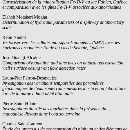
Caractérisation de la minéralisation Fe-Ti-V au lac Fabien, Québec
et comparaison avec les gîtes Fe-Ti-V associées aux anorthosites
Elaheh Motahari Mogha
Determination of hydraulic parameters of a spillway at laboratory
scale
Rémi Naulot
Vectoriser vers les sulfures massifs volcanogènes (SMV) avec les
horizons carbonatés : Étude du cas de Selbaie, Québec
Josu Otaeigi-Alcaide
Comparison of regulation and directives on natural gas extraction
well’s surface casing vent flow detection rates
Laura-Pier Perron-Desmeules
Investigation des variations temporelles des paramètres
géochimiques de l’eau souterraine mesurés in situ et au laboratoire
lors de la purge à haut débit d’un puits
Pierre Saint-Hilaire
Investigations du rôle des tourbières dans la présence du
manganèse dissous dans l’eau souterraine
Charles Saint-Laurent
Étude des processus de concentration du niobium et des éléments de